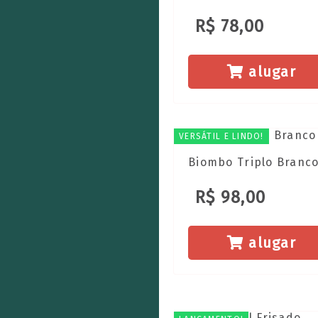
R$ 78,00
alugar
VERSÁTIL E LINDO!
Biombo Triplo Branc
R$ 98,00
alugar