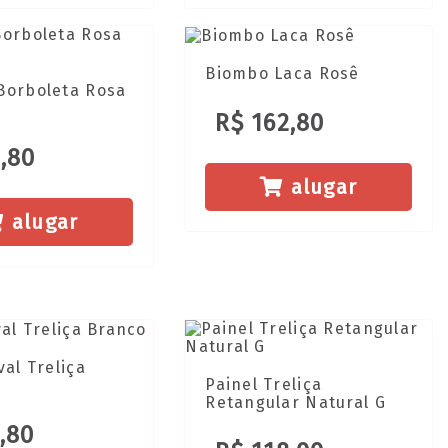
Biombo Laca Rosê
Borboleta Rosa
R$ 162,80
,80
alugar
alugar
val Treliça
Painel Treliça
Retangular Natural G
,80