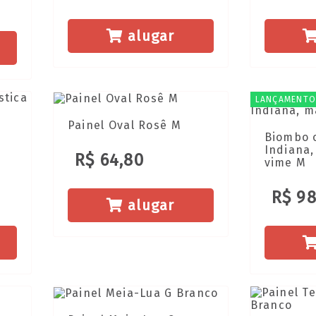
alugar
LANÇAMENTO
Painel Oval Rosê M
Biombo 
Indiana,
R$ 64,80
vime M
R$ 98
alugar