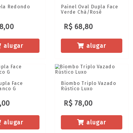
ela Redondo
Painel Oval Dupla Face
Verde Chá/Rosê
8,00
R$ 68,80
alugar
alugar
upla Face
Biombo Triplo Vazado
anco G
Rústico Luxo
,00
R$ 78,00
alugar
alugar