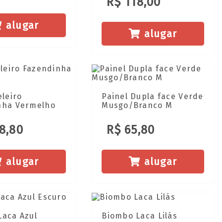
R$ 118,00
alugar
alugar
eleiro
Painel Dupla face Verde
nha Vermelho
Musgo/Branco M
8,80
R$ 65,80
alugar
alugar
Laca Azul
Biombo Laca Lilás