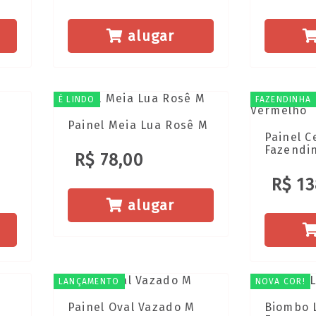
alugar
É LINDO
FAZENDINHA
Painel Meia Lua Rosê M
Painel C
Fazendi
R$ 78,00
R$ 13
alugar
LANÇAMENTO
NOVA COR!
Painel Oval Vazado M
Biombo 