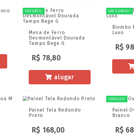
VERSÁTIL
UM SONHO!
Biombo 
Mesa de Ferro
Luxo
Desmontável Dourada
Tampo Bege G
R$ 98
R$ 78,80
alugar
CHEGOU!
Painel Tela Redondo
Painel O
Preto
Branco
R$ 168,00
R$ 68