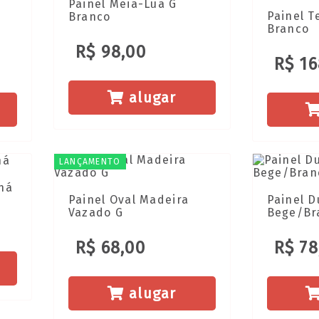
Painel Meia-Lua G
o
Painel T
Branco
Branco
R$ 98,00
R$ 16
alugar
LANÇAMENTO
há
Painel Oval Madeira
Painel D
Vazado G
Bege/Br
R$ 68,00
R$ 78
alugar