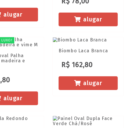
R$ 78,00
alugar
alugar
 LUXO!
Biombo Laca Branca
oval Palha
 madeira e
R$ 162,80
,80
alugar
alugar